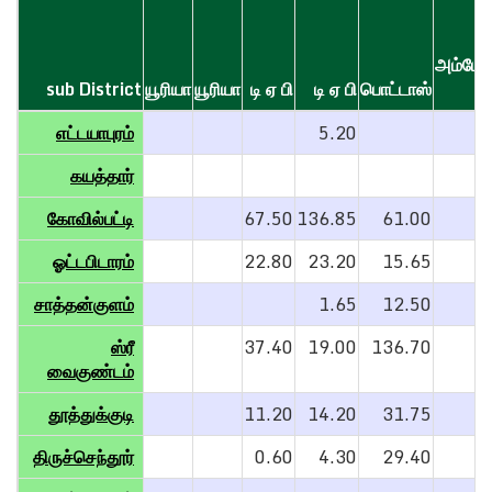
அம்மோ
sub District
sub District
யூரியா
யூரியா
டி ஏ பி
டி ஏ பி
பொட்டாஸ்
ச
sub District
யூரியா
யூரியா
டி ஏ பி
டி ஏ பி
பொட்டாஸ்
அம்மோ
எட்டயாபுரம்
எட்டயாபுரம்
5.20
ச
கயத்தார்
கயத்தார்
கோவில்பட்டி
கோவில்பட்டி
67.50
136.85
61.00
ஓட்டபிடாரம்
ஓட்டபிடாரம்
22.80
23.20
15.65
சாத்தன்குளம்
சாத்தன்குளம்
1.65
12.50
ஸ்ரீ
ஸ்ரீ
37.40
19.00
136.70
வைகுண்டம்
வைகுண்டம்
தூத்துக்குடி
தூத்துக்குடி
11.20
14.20
31.75
திருச்செந்தூர்
திருச்செந்தூர்
0.60
4.30
29.40