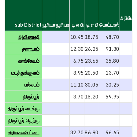
அம்மோன
sub District
sub District
யூரியா
யூரியா
டி ஏ பி
டி ஏ பி
பொட்டாஸ்
ச
sub District
யூரியா
யூரியா
டி ஏ பி
டி ஏ பி
பொட்டாஸ்
அம்மோன
அவினாஷி
அவினாஷி
10.45
18.75
48.70
ச
தாராபுரம்
தாராபுரம்
12.30
26.25
91.30
3
காங்கேயம்
காங்கேயம்
6.75
23.65
35.80
மடத்துக்குளம்
மடத்துக்குளம்
3.95
20.50
23.70
பல்லடம்
பல்லடம்
11.10
30.05
30.25
2
திருப்பூர்
திருப்பூர்
3.70
18.20
59.95
திருப்பூர் வடக்கு
திருப்பூர் வடக்கு
திருப்பூர் தெற்கு
திருப்பூர் தெற்கு
உடுமலைபேட்டை
உடுமலைபேட்டை
32.70
86.90
96.65
2