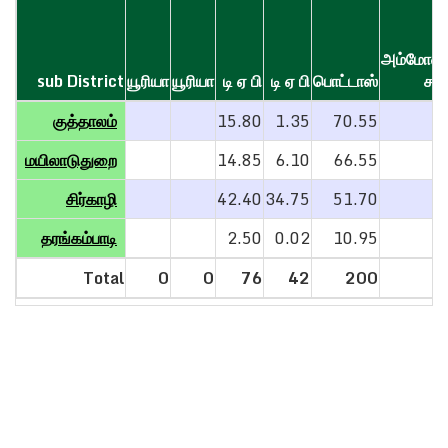
அம்மோனி
sub District
sub District
யூரியா
யூரியா
டி ஏ பி
டி ஏ பி
பொட்டாஸ்
சல்
sub District
யூரியா
யூரியா
டி ஏ பி
டி ஏ பி
பொட்டாஸ்
அம்மோனி
குத்தாலம்
குத்தாலம்
15.80
1.35
70.55
சல்
மயிலாடுதுறை
மயிலாடுதுறை
14.85
6.10
66.55
சிர்காழி
சிர்காழி
42.40
34.75
51.70
0
தரங்கம்பாடி
தரங்கம்பாடி
2.50
0.02
10.95
Total
Total
0
0
76
42
200